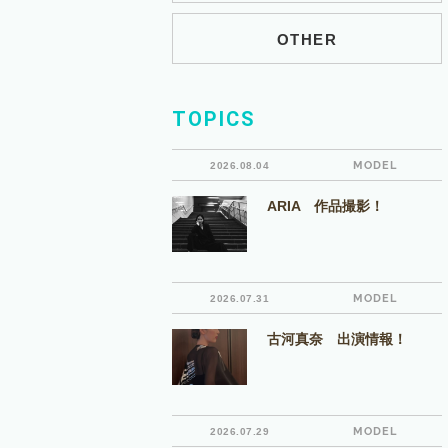
OTHER
TOPICS
MODEL
2026.08.04
ARIA 作品撮影！
MODEL
2026.07.31
古河真奈 出演情報！
MODEL
2026.07.29