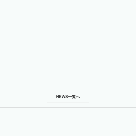
NEWS一覧へ