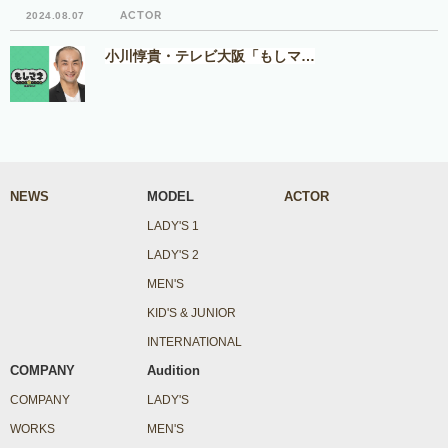
ACTOR
2024.08.07
小川惇貴・テレビ大阪「もしマ…
NEWS
MODEL
ACTOR
LADY'S 1
LADY'S 2
MEN'S
KID'S & JUNIOR
INTERNATIONAL
COMPANY
Audition
COMPANY
LADY'S
WORKS
MEN'S