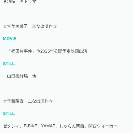
＃演技 ＃ドラマ
☆堂埜美菜子・主な出演作☆
MOVIE
・「福田村事件」他2025年公開予定映画出演
STILL
・山田養蜂場 他
☆千葉陽香・主な出演作☆
STILL
ゼクシィ、E-BIKE、YAMAP、じゃらん関西、関西ウォーカー