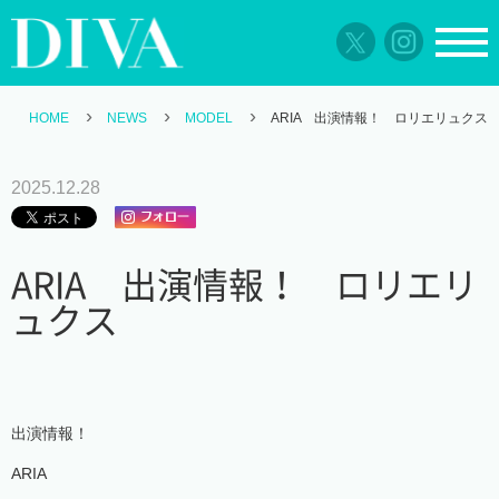
HOME
NEWS
MODEL
ARIA 出演情報！ ロリエリュクス
2025.12.28
ARIA 出演情報！ ロリエリ
ュクス
出演情報！
ARIA