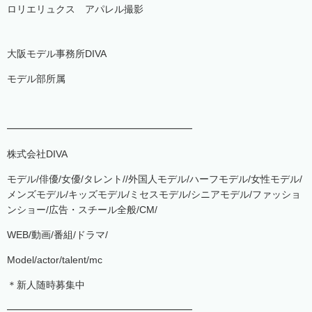
ロリエリュクス アパレル撮影
大阪モデル事務所DIVA
モデル部所属
━━━━━━━━━━━━━━━━━━━
株式会社DIVA
モデル/俳優/女優/タレント//外国人モデル/ハーフモデル/女性モデル/
メンズモデル/キッズモデル/ミセスモデル/シニアモデル/ファッショ
ンショー/広告・スチール全般/CM/
WEB/動画/番組/ドラマ/
Model/actor/talent/mc
＊新人随時募集中
━━━━━━━━━━━━━━━━━━━