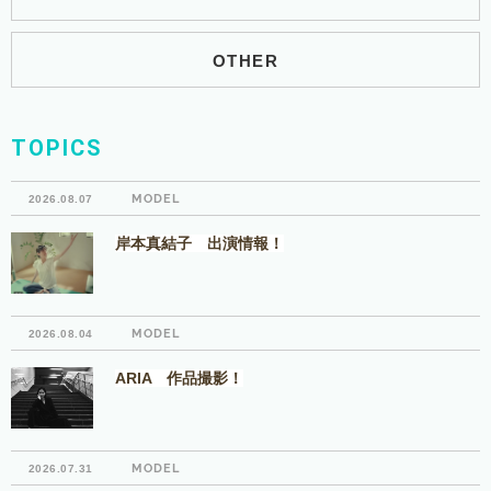
OTHER
TOPICS
MODEL
2026.08.07
岸本真結子 出演情報！
MODEL
2026.08.04
ARIA 作品撮影！
MODEL
2026.07.31