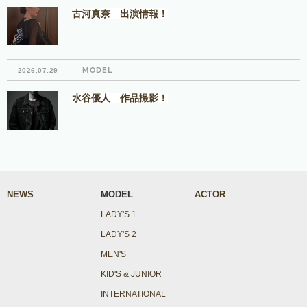
古河真奈 出演情報！
MODEL
2026.07.29
水谷優人 作品撮影！
NEWS
MODEL
ACTOR
LADY'S 1
LADY'S 2
MEN'S
KID'S & JUNIOR
INTERNATIONAL