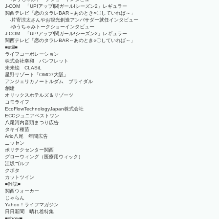
J-COM 「UP!アップ!関ガール!シーズン2」レギュラー
関西テレビ「恋のタラレBAR～あのとき○〇していれば～」
-片寄涼太さんやお観光創造アンバサダー就任インタビュー
-ゆうちゃみトークショーインタビュー
J-COM 「UP!アップ!関ガール!シーズン2」レギュラー
関西テレビ「恋のタラレBAR～あのとき○〇していれば～」
■stiil■
ライフコーポレーション
株式会社幸和 パンフレット
未来絵 CLASiL
星野リゾート「OMO7大阪」
アンジェリカノートルダム ブライダル
創建
オリックスホテルズ＆リゾーツ
コモライフ
EcoFlowTechnologyJapan株式会社
ECCジュニアベストワン
八尾河内音頭まつり広告
タキイ種苗
Ario八尾 年間広告
ニッセン
ポリテクセンター関西
グローウィング（医療用ウィック）
江坂ゴルフ
クボタ
カットツイン
■雑誌■
関西ウォーカー
じゃらん
Yahoo！ライフマガジン
日日新聞 晴れ着特集
■show■