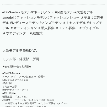
#DIVA #divaモデルマネージメント #関西モデル #大阪モデル
#model #ファッションモデル #ファッションショー ＃卒展 #広告モ
デル #レディースモデル #メンズモデル ＃ミセスモデル #キッズモ
デル ＃オーディション ＃新人募集 ＃モデル募集 ＃ブライダル
＃ウエディング ＃結婚式
大阪モデル事務所DIVA
モデル部・俳優部 所属
★春名凛和の主な出演歴★
■CM/VP/Movie■
エースコック スープはるさめ 公開中
ECCジュニアベストone
JR西日本
ららぽーと堺
神戸六甲ミーツ・アート
■TV・映画■
朝日放送 「ココイロ」
J-COM アリナビテレビレギュラー出演（3年間）
-片寄涼太さんやお観光創造アンバサダー就任インタビュー
-ゆうちゃみトークショーインタビュー