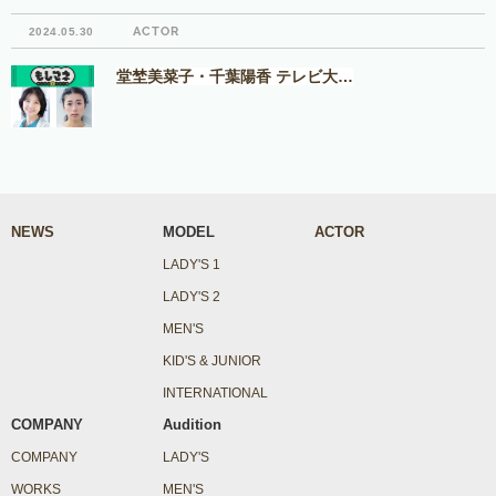
ACTOR
2024.05.30
堂埜美菜子・千葉陽香 テレビ大…
NEWS
MODEL
ACTOR
LADY'S 1
LADY'S 2
MEN'S
KID'S & JUNIOR
INTERNATIONAL
COMPANY
Audition
COMPANY
LADY'S
WORKS
MEN'S